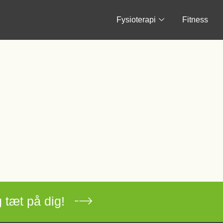
Fysioterapi
Fitness
 tæt på dig!