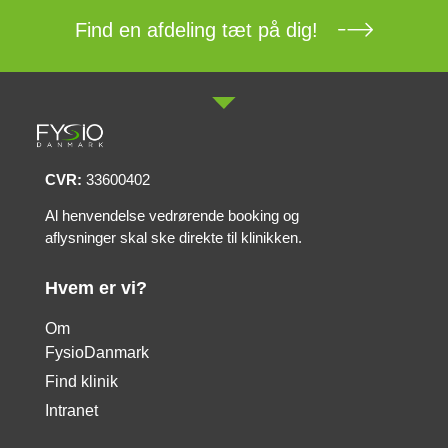
Find en afdeling tæt på dig!
CVR:
33600402
Al henvendelse vedrørende booking og
aflysninger skal ske direkte til klinikken.
Hvem er vi?
Om
FysioDanmark
Find klinik
Intranet