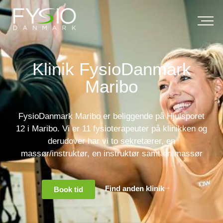
Klinik FysioDanmark
Maribo
FysioDanmark Maribo er beliggende på Hjulsporet
12 i Maribo. Vi er 11 fysioterapeuter på klinikken og
derudover har vi to sekretærer, en
massør/instruktør, en instruktør samt en massør
Find anden klinik
Book tid