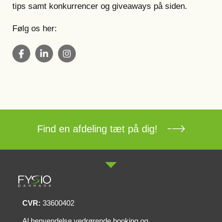
tips samt konkurrencer og giveaways på siden.
Følg os her:
Find en afdeling tæt på dig!
CVR:
33600402
Al henvendelse vedrørende booking og