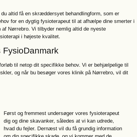
 du altid få en skræddersyet behandlingform, som er
hov for en dygtig fysioterapeut til at afhælpe dine smerter i
af Nørrebro. Vi tilbyder nemlig altid de nyeste
oterapi i højeste kvalitet.
s FysioDanmark
løb til netop dit specifikke behov. Vi er behjælpelige til
skler, og når bu besøger vores klinik på Nørrebro, vil dit
Først og fremmest undersøger vores fysioterapeut
dig og dine skavanker, således at vi kan udrede,
hvad du fejler. Dernæst vil du få grundig information
om din specifikke skade, og vi kommer med de