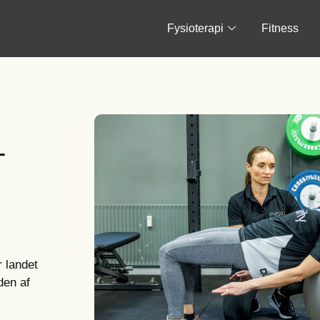
Fysioterapi
Fitness
-
r landet
den af