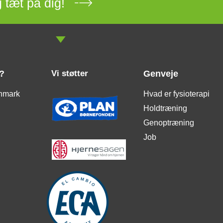
 tæt på dig!
?
Vi støtter
Genveje
nmark
Hvad er fysioterapi
Holdtræning
Genoptræning
Job