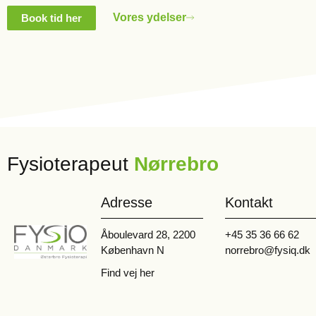
Vores ydelser
Book tid her
Fysioterapeut
Nørrebro
Adresse
Kontakt
Åboulevard 28, 2200
+45 35 36 66 62
København N
norrebro@fysiq.dk
Find vej her