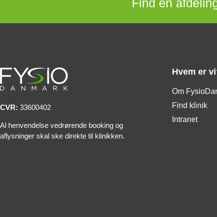
Find en afdeling
Hvem er vi
Om FysioDa
Find klinik
CVR:
33600402
Intranet
Al henvendelse vedrørende booking og
aflysninger skal ske direkte til klinikken.