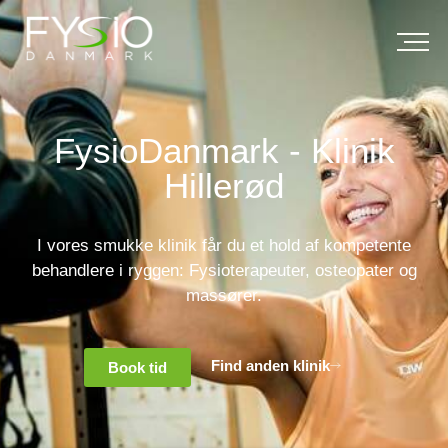
FysioDanmark - Klinik
Hillerød
I vores smukke klinik får du et hold af kompetente
behandlere i ryggen: Fysioterapeuter, osteopater og
massører.
Find anden klinik
Book tid