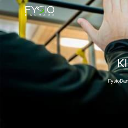
Kl
FysioDanm