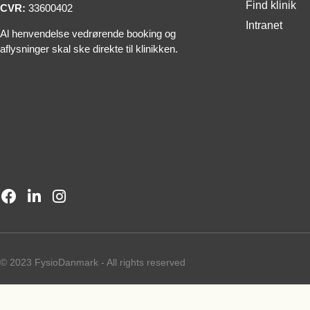
Find klinik
CVR:
33600402
Intranet
Al henvendelse vedrørende booking og
aflysninger skal ske direkte til klinikken.
© 2023 FysioDanmark - All rights reserved