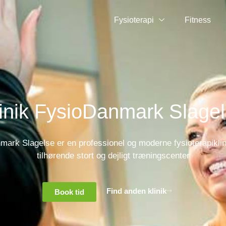
Fysioterapi
Fitness
inik FysioDanmark Slage
ark Slagelse er en professionel og moderne fysioterapikli
tilhørende stort og dejligt træningscenter
Find anden klinik
Book tid