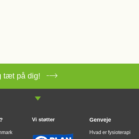
 tæt på dig!
?
Vi støtter
Genveje
nmark
Hvad er fysioterapi