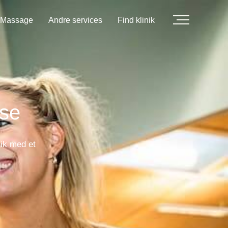
Massage
Andre services
Find klinik
lse
nik med et