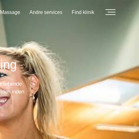
Massage
Andre services
Find klinik
ing
er løbende
viden inden