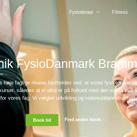
Fysioterapi
Fitness
inik FysioDanmark Bramm
s høje faglige niveau fastholdes ved, at vores fysioterapeut
 kurser, således at vi altid er på forkant med den sidste nye 
for vores fag. Vi vægter udvikling og videreuddannelse højt.
Find anden klinik
Book tid