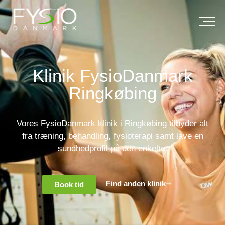
Klinik FysioDanmark
Ringkøbing
Vores FysioDanmark klinik i Ringkøbing tilbyder alt
fra træning, behandling, fysioterapi samt lave en
sundhedprofil på den enkelte.
Find anden klinik
Book tid