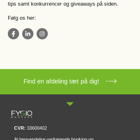
tips samt konkurrencer og giveaways på siden.
Følg os her:
Find en afdeling tæt på dig!
CVR:
33600402
Al henvendelse vedrørende booking og