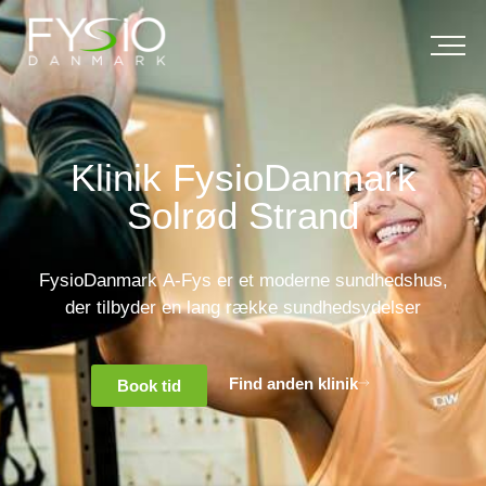
Klinik FysioDanmark
Solrød Strand
FysioDanmark A-Fys er et moderne sundhedshus,
der tilbyder en lang række sundhedsydelser
Find anden klinik
Book tid