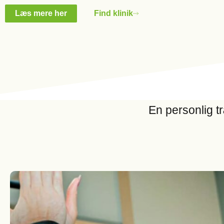
Læs mere her
Find klinik
En personlig t