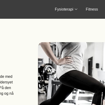
Fysioterapi
Fitness
ejde med
ddersyet
 På den
ing og nå