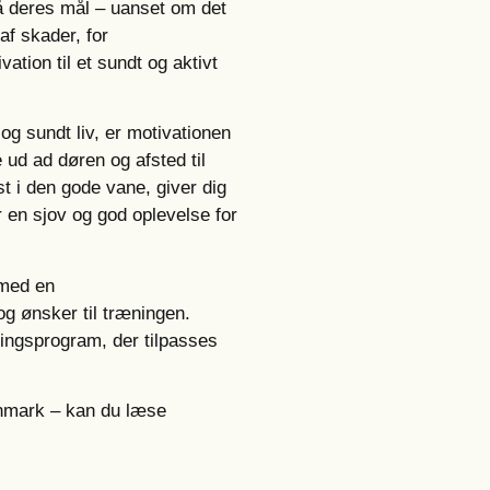
 nå deres mål – uanset om det
f skader, for
vation til et sundt og aktivt
 og sundt liv, er motivationen
 ud ad døren og afsted til
st i den gode vane, giver dig
r en sjov og god oplevelse for
 med en
g ønsker til træningen.
ingsprogram, der tilpasses
nmark – kan du læse