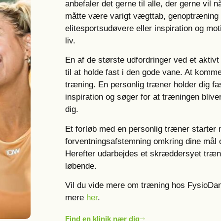
anbefaler det gerne til alle, der gerne vil
måtte være varigt vægttab, genoptræning a
elitesportsudøvere eller inspiration og moti
liv.
En af de største udfordringer ved et aktivt
til at holde fast i den gode vane. At komme
træning. En personlig træner holder dig fa
inspiration og søger for at træningen blive
dig.
Et forløb med en personlig træner starter
forventningsafstemning omkring dine mål o
Herefter udarbejdes et skræddersyet træn
løbende.
Vil du vide mere om træning hos FysioDa
mere
her
.
Find en klinik nær dig