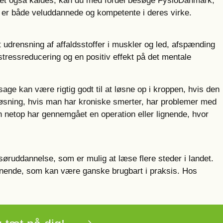
det også kaldes, kan du med fordel besøge FysioDanmark,
r er både veluddannede og kompetente i deres virke.
udrensning af affaldsstoffer i muskler og led, afspænding
ressreducering og en positiv effekt på det mentale
age kan være rigtig godt til at løsne op i kroppen, hvis den
 løsning, hvis man har kroniske smerter, har problemer med
n netop har gennemgået en operation eller lignende, hvor
søruddannelse, som er mulig at læse flere steder i landet.
gnende, som kan være ganske brugbart i praksis. Hos