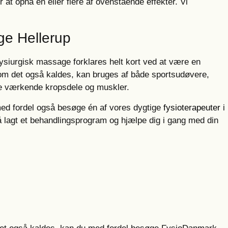
at opnå én eller flere af ovenstående effekter. Vi
ge Hellerup
ysiurgisk massage forklares helt kort ved at være en
om det også kaldes, kan bruges af både sportsudøvere,
dre værkende kropsdele og muskler.
med fordel også besøge én af vores dygtige
fysioterapeuter
i
få lagt et behandlingsprogram og hjælpe dig i gang med din