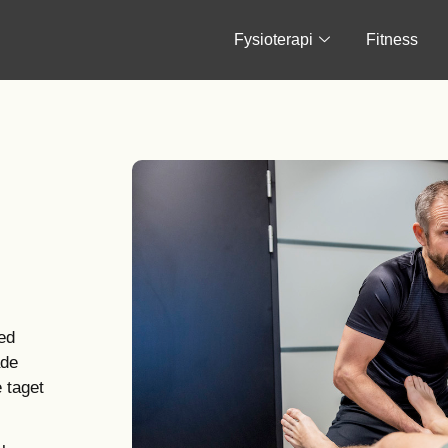
Fysioterapi
Fitness
ed
åde
e taget