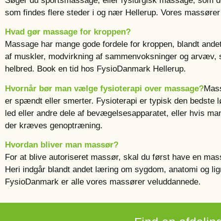
Søger du sportsmassage, eller fysiurgisk massage, som 
som findes flere steder i og nær Hellerup. Vores massøre
Hvad gør massage for kroppen?
Massage har mange gode fordele for kroppen, blandt andet 
af muskler, modvirkning af sammenvoksninger og arvæv, st
helbred. Book en tid hos FysioDanmark Hellerup.
Hvornår bør man vælge fysioterapi over massage?
Mass
er spændt eller smerter. Fysioterapi er typisk den bedste
led eller andre dele af bevægelsesapparatet, eller hvis ma
der kræves genoptræning.
Hvordan bliver man massør?
For at blive autoriseret massør, skal du først have en mas
Heri indgår blandt andet læring om sygdom, anatomi og li
FysioDanmark er alle vores massører veluddannede.