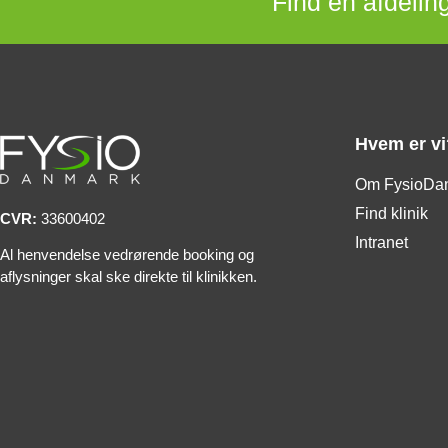
Find en afdeling
Hvem er vi
Om FysioDa
Find klinik
CVR:
33600402
Intranet
Al henvendelse vedrørende booking og
aflysninger skal ske direkte til klinikken.