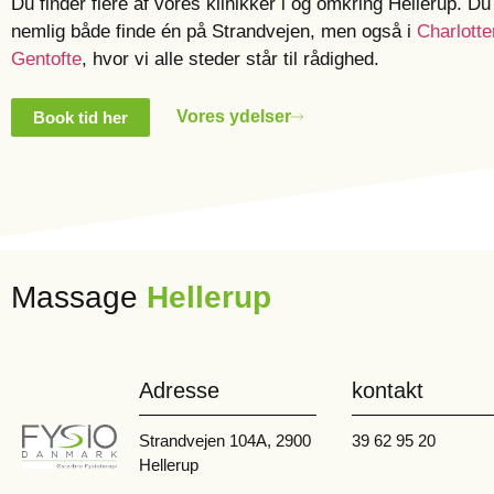
Du finder flere af vores klinikker i og omkring Hellerup. Du
nemlig både finde én på Strandvejen, men også i
Charlotte
Gentofte
, hvor vi alle steder står til rådighed.
Vores ydelser
Book tid her
Massage
Hellerup
Adresse
kontakt
Strandvejen 104A, 2900
39 62 95 20
Hellerup