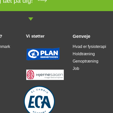
 tæt på dig!
?
Vi støtter
Genveje
nmark
Hvad er fysioterapi
Holdtræning
Genoptræning
Job