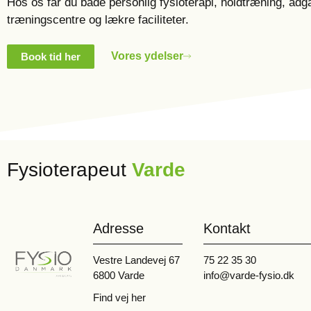
Hos os får du både personlig fysioterapi, holdtræning, adga
træningscentre og lækre faciliteter.
Vores ydelser
Book tid her
Fysioterapeut
Varde
Adresse
Kontakt
Vestre Landevej 67
75 22 35 30
6800 Varde
info@varde-fysio.dk
Find vej her