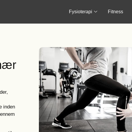
Fysioterapi
Fitness
 nær
der,
e inden
 gennem