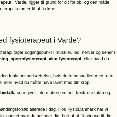
rapeut i Varde, ligger til grund for dit forløb, og den måde
ioterapi kommer til at forløbe.
ed fysioterapeut i Varde?
oterapi tager udgangspunkt i muskler, led, nerver og sener i
ning
,
sportsfysioterapi
,
akut fysioterapi
, eller hvad du
den funktionsnedsættelse, hvis dette behandles med rette.
el eller hvad du måtte have lavet med din krop.
hed.dk
, som giver information om helt konkrete fakta og
ehandlingsforløb allerede i dag. Hos FysioDanmark har vi
dig, uanset hvor du befinder dig, hurtigt at få adgang til din