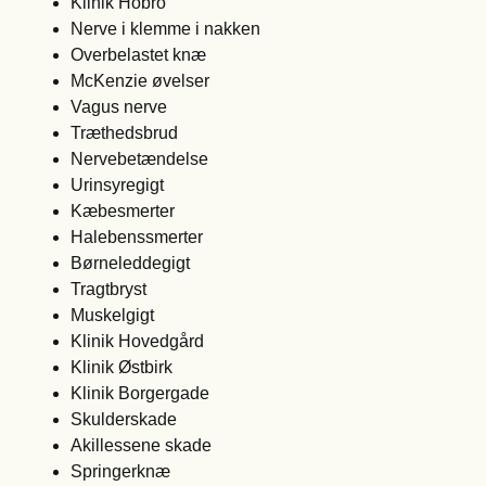
Klinik Hobro
Nerve i klemme i nakken
Overbelastet knæ
McKenzie øvelser
Vagus nerve
Træthedsbrud
Nervebetændelse
Urinsyregigt
Kæbesmerter
Halebenssmerter
Børneleddegigt
Tragtbryst
Muskelgigt
Klinik Hovedgård
Klinik Østbirk
Klinik Borgergade
Skulderskade
Akillessene skade
Springerknæ