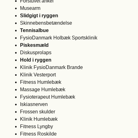
Forstuvet ankel
Musearm
Slidgigt i ryggen
Skinnebensbetændelse
Tennisalbue
FysioDanmark Holbæk Sportsklinik
Piskesmæld
Diskusprolaps
Hold i ryggen
Klinik FysioDanmark Brande
Klinik Vesterport
Fitness Humlebæk
Massage Humlebæk
Fysioterapeut Humlebæk
Iskiasnerven
Frossen skulder
Klinik Humlebæk
Fitness Lyngby
Fitness Roskilde