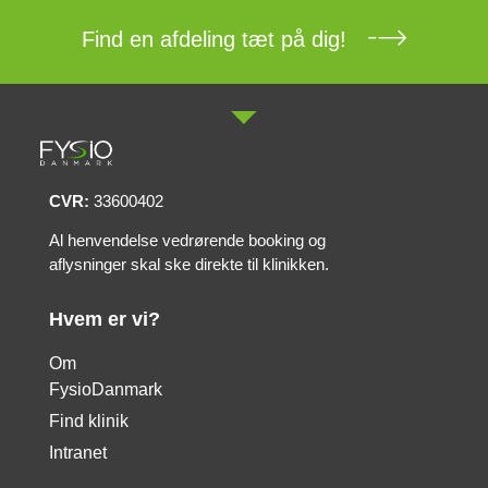
Find en afdeling tæt på dig!
CVR:
33600402
Al henvendelse vedrørende booking og
aflysninger skal ske direkte til klinikken.
Hvem er vi?
Om
FysioDanmark
Find klinik
Intranet